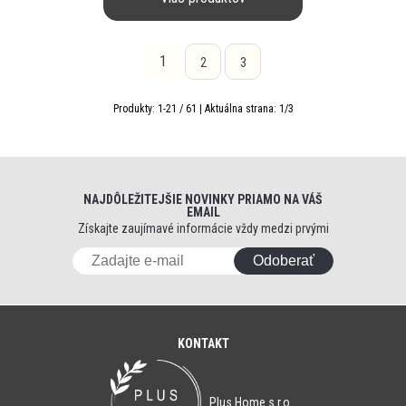
1
2
3
Produkty:
1
-
21
/
61
| Aktuálna strana:
1
/
3
NAJDÔLEŽITEJŠIE NOVINKY PRIAMO NA VÁŠ
EMAIL
Získajte zaujímavé informácie vždy medzi prvými
Odoberať
KONTAKT
Plus Home s.r.o.