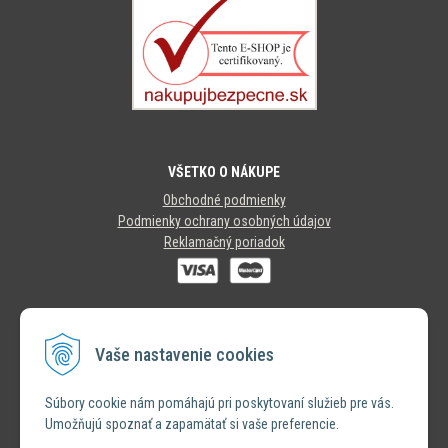
VŠETKO O NÁKUPE
Obchodné podmienky
Podmienky ochrany osobných údajov
Reklamačný poriadok
SLEDUJTE NÁS
Vaše nastavenie cookies
INSTAGRAM
Súbory cookie nám pomáhajú pri poskytovaní služieb pre vás.
Umožňujú spoznať a zapamätať si vaše preferencie.
FACEBOOK