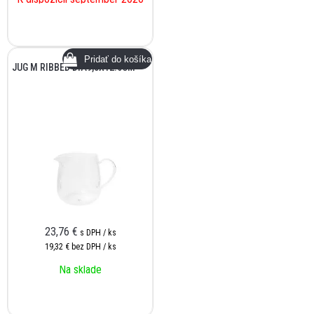
JUG M RIBBED DIA9,5X12.6CM
23,76
€
s DPH / ks
19,32 €
bez DPH / ks
Na sklade