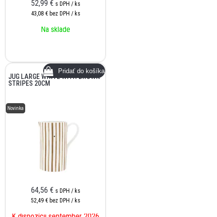
52,99
€
s DPH / ks
43,08 €
bez DPH / ks
Na sklade
JUG LARGE WHITE WITH BROWN
STRIPES 20CM
Novinka
64,56
€
s DPH / ks
52,49 €
bez DPH / ks
K dispozícii september 2026