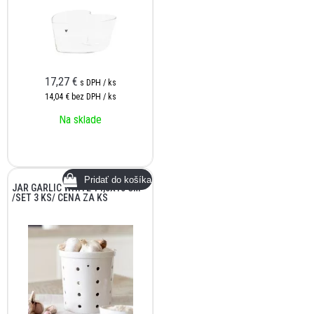
17,27
€
s DPH / ks
14,04 €
bez DPH / ks
Na sklade
JAR GARLIC WHITE 14,5X15 CM
/SET 3 KS/ CENA ZA KS