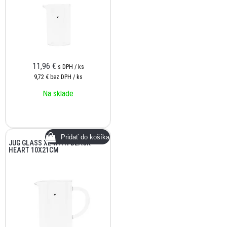
11,96
€
s DPH / ks
9,72 €
bez DPH / ks
Na sklade
JUG GLASS XL WITH BLACK
HEART 10X21CM