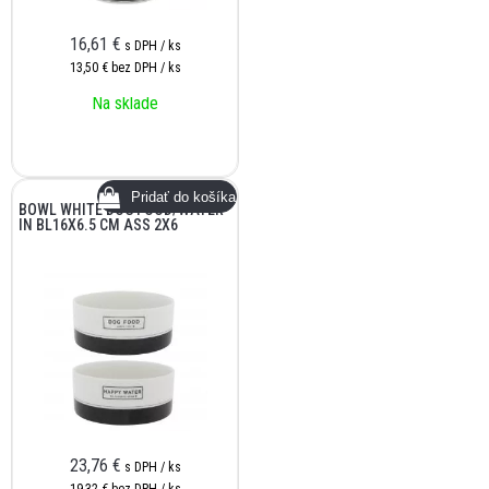
16,61
€
s DPH / ks
13,50 €
bez DPH / ks
Na sklade
BOWL WHITE DOG FOOD/WATER
IN BL16X6.5 CM ASS 2X6
23,76
€
s DPH / ks