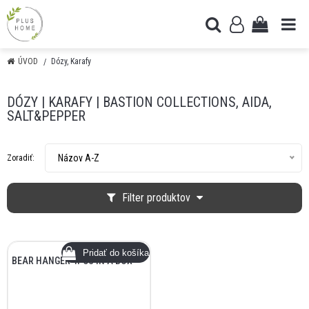
ÚVOD
Dózy, Karafy
DÓZY | KARAFY | BASTION COLLECTIONS, AIDA,
SALT&PEPPER
Názov A-Z
Zoradiť:
Filter produktov
BEAR HANGER 4PCS IN A BOX