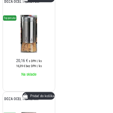
DÓZA OCEĽ 11,5X24 CM
Top ponuka
20,16
€
s DPH / ks
16,39 €
bez DPH / ks
Na sklade
DÓZA OCEĽ 11,5X29CM