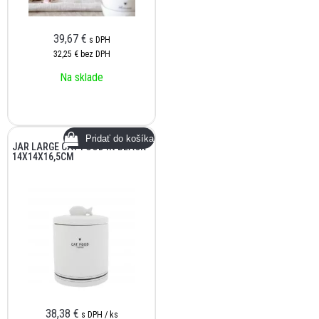
39,67
€
s DPH
32,25 €
bez DPH
Na sklade
JAR LARGE CAT FOOD IN BLACK
14X14X16,5CM
38,38
€
s DPH / ks