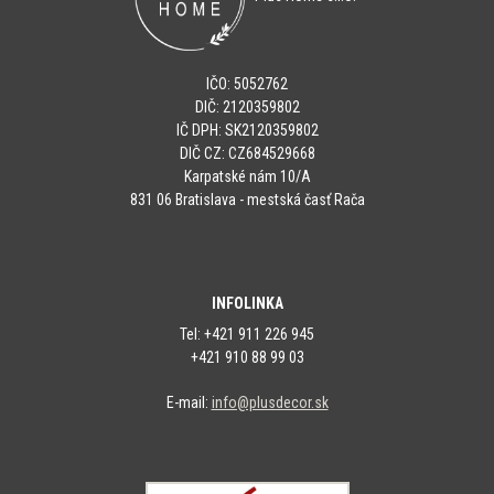
IČO: 5052762
DIČ: 2120359802
IČ DPH: SK2120359802
DIČ CZ: CZ684529668
Karpatské nám 10/A
831 06 Bratislava - mestská časť Rača
INFOLINKA
Tel: +421 911 226 945
+421 910 88 99 03
E-mail:
info@plusdecor.sk