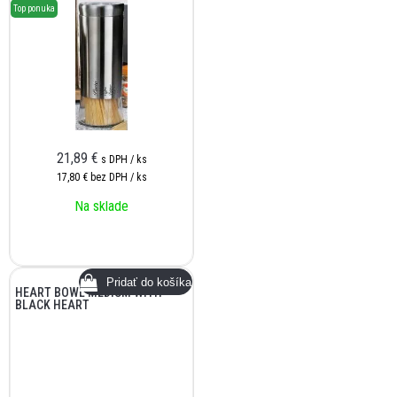
Top ponuka
21,89
€
s DPH / ks
17,80 €
bez DPH / ks
Na sklade
HEART BOWL MEDIUM WITH
BLACK HEART