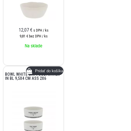
12,07
€
s DPH / ks
9,81 €
bez DPH / ks
Na sklade
BOWL WHITE CAT FOOD/WATER
IN BL 9,5X4 CM ASS 2X6