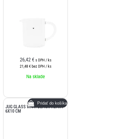
26,42
€
s DPH / ks
21,48 €
bez DPH / ks
Na sklade
JUG GLASS WITH BLACK HEART
6X10 CM