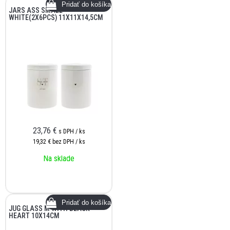
JARS ASS SMALL
WHITE(2X6PCS) 11X11X14,5CM
23,76
€
s DPH / ks
19,32 €
bez DPH / ks
Na sklade
JUG GLASS M WITH BLACK
HEART 10X14CM