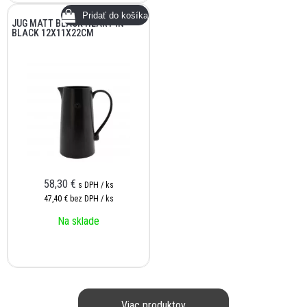
JUG MATT BLACK HEART IN
BLACK 12X11X22CM
58,30
€
s DPH / ks
47,40 €
bez DPH / ks
Na sklade
Viac produktov