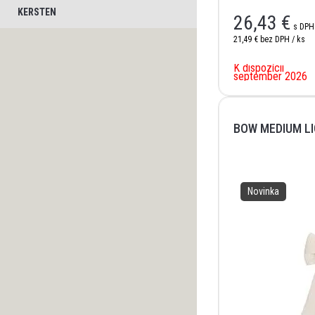
KERSTEN
26,43
€
s DPH
21,49 €
bez DPH / ks
K dispozícii
september 2026
BOW MEDIUM L
Novinka