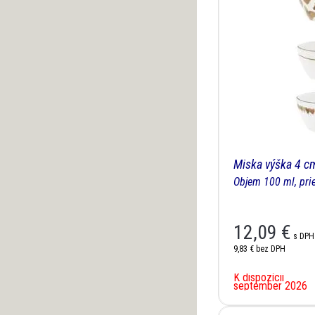
Miska výška 4 cm
Objem 100 ml, pri
12,09
€
s DPH
9,83 €
bez DPH
K dispozícii
september 2026