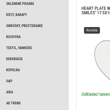
SKLENENÉ POHÁRE
HEART PLATE W
SMILES' 17.5X
DÓZY, KARAFY
OBRÚSKY, PRESTIERANIE
Novinka
KUCHYŇA
TEXTIL, VANKÚŠE
DEKORÁCIE
KÚPEĽŇA
S&P
AIDA
Odkladací tanier
AD TREND