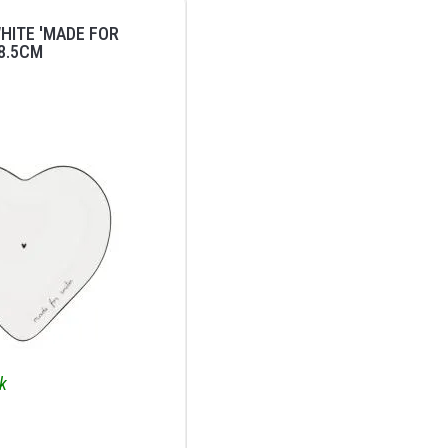
HITE 'MADE FOR
18.5CM
ik