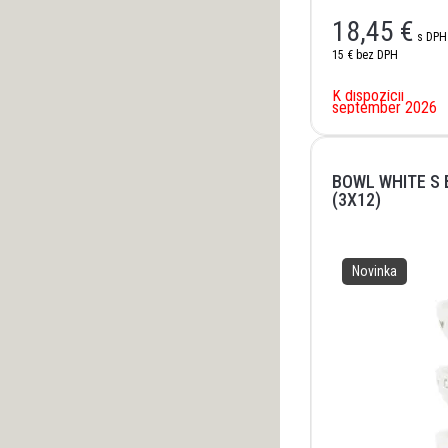
18,45
€
s DPH
15 €
bez DPH
K dispozícii
september 2026
BOWL WHITE S
(3X12)
Novinka