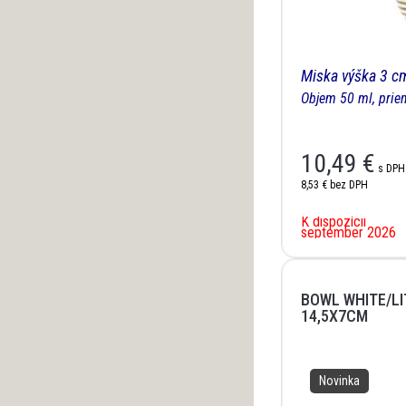
Miska výška 3 cm
Objem 50 ml, prie
10,49
€
s DPH
8,53 €
bez DPH
K dispozícii
september 2026
BOWL WHITE/L
14,5X7CM
Novinka