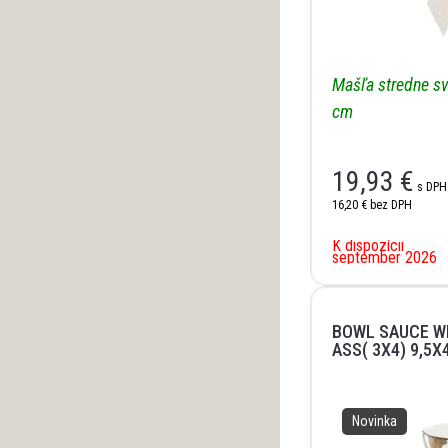
Mašľa stredne sv
cm
19,93
€
s DPH
16,20 €
bez DPH
K dispozícii
september 2026
BOWL SAUCE W
ASS( 3X4) 9,5X
Novinka