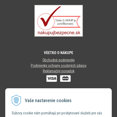
VŠETKO O NÁKUPE
Obchodné podmienky
Podmienky ochrany osobných údajov
Reklamačný poriadok
SLEDUJTE NÁS
Vaše nastavenie cookies
INSTAGRAM
Súbory cookie nám pomáhajú pri poskytovaní služieb pre vás.