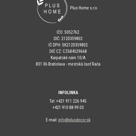
Plus Home s.r.o.
IČO: 5052762
DIČ: 2120359802
IČ DPH: SK2120359802
DIČ CZ: CZ684529668
Karpatské nám 10/A
831 06 Bratislava - mestská časť Rača
INFOLINKA
Tel: +421 911 226 945
+421 910 88 99 03
E-mail:
info@plusdecor.sk