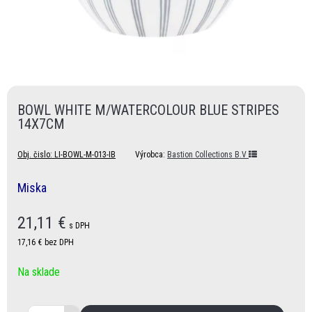
BOWL WHITE M/WATERCOLOUR BLUE STRIPES
14X7CM
Obj. čislo:
LI-BOWL-M-013-IB
Výrobca:
Bastion Collections B.V
Miska
21,11
€
s DPH
17,16 €
bez DPH
Na sklade