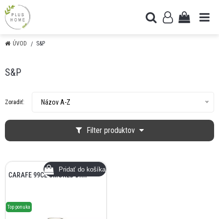
ÚVOD
S&P
S&P
Názov A-Z
Zoradiť:
Filter produktov
CARAFE 99CL SMOKED DRIP
Top ponuka