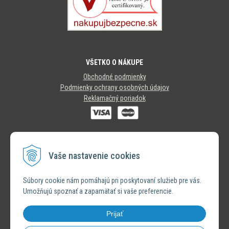
VŠETKO O NÁKUPE
Obchodné podmienky
Podmienky ochrany osobných údajov
Reklamačný poriadok
SLEDUJTE NÁS
Vaše nastavenie cookies
INSTAGRAM
Súbory cookie nám pomáhajú pri poskytovaní služieb pre vás.
Umožňujú spoznať a zapamätať si vaše preferencie.
FACEBOOK
Prijať