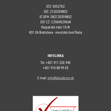
IČO: 5052762
DIČ: 2120359802
IČ DPH: SK2120359802
DIČ CZ: CZ684529668
Karpatské nám 10/A
831 06 Bratislava - mestská časť Rača
INFOLINKA
Tel: +421 911 226 945
+421 910 88 99 03
E-mail:
info@plusdecor.sk