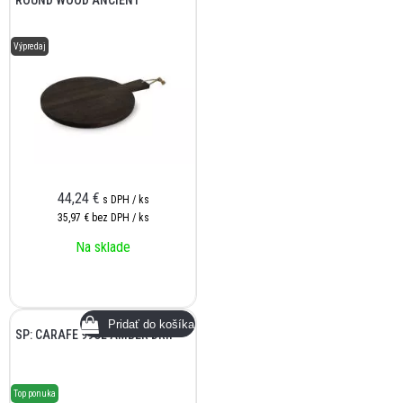
ROUND WOOD ANCIENT
Výpredaj
44,24
€
s DPH / ks
35,97 €
bez DPH / ks
Na sklade
SP: CARAFE 99CL AMBER DRIP
Top ponuka