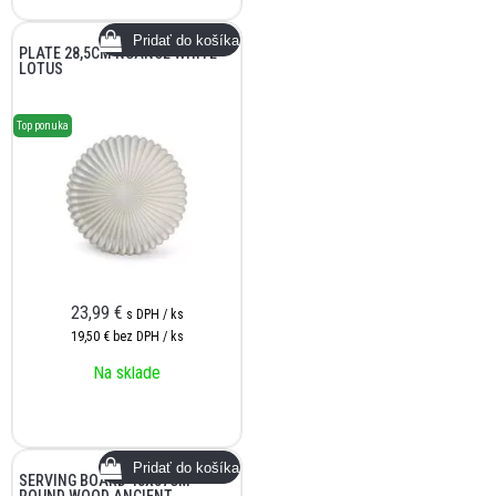
PLATE 28,5CM NUANCE WHITE
LOTUS
Top ponuka
23,99
€
s DPH / ks
19,50 €
bez DPH / ks
Na sklade
SERVING BOARD 48X37CM