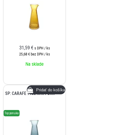
31,59
€
s DPH / ks
25,68 €
bez DPH / ks
Na sklade
SP: CARAFE 99CL NAVY DRIP
Top ponuka