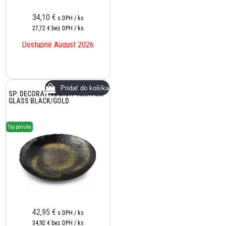
34,10
€
s DPH / ks
27,72 €
bez DPH / ks
Dostupné August 2026
SP: DECORATIVE DISH 40XH7CM
GLASS BLACK/GOLD
Top ponuka
42,95
€
s DPH / ks
34,92 €
bez DPH / ks