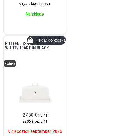
24,72 €
bez DPH / ks
Na sklade
BUTTER DISH SMALL
WHITE/HEART IN BLACK
Novinka
27,50
€
s DPH
22,36 €
bez DPH
K dispozícii september 2026