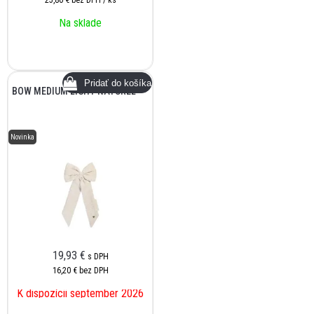
25,80 €
bez DPH / ks
Na sklade
BOW MEDIUM LIGHT NATUREL
Novinka
19,93
€
s DPH
16,20 €
bez DPH
K dispozícii september 2026