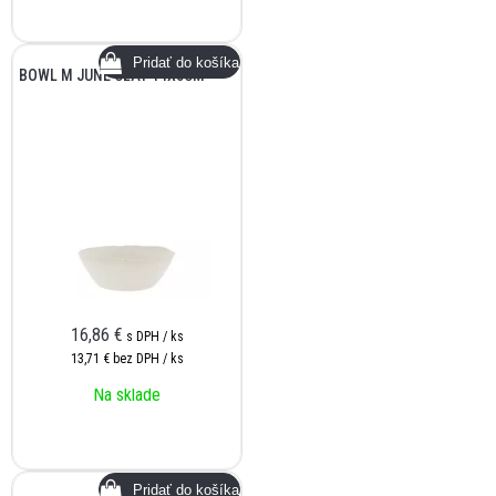
BOWL M JUNE CLAY 14X5CM
16,86
€
s DPH / ks
13,71 €
bez DPH / ks
Na sklade