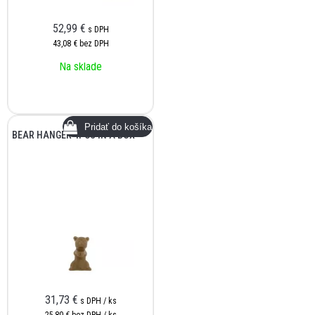
52,99
€
s DPH
43,08 €
bez DPH
Na sklade
BEAR HANGER 4PCS IN A BOX
31,73
€
s DPH / ks