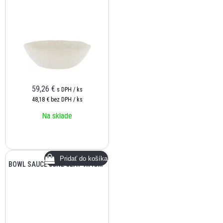
59,26
€
s DPH / ks
48,18 €
bez DPH / ks
Na sklade
BOWL SAUCE JUNE CLAY 9X4CM