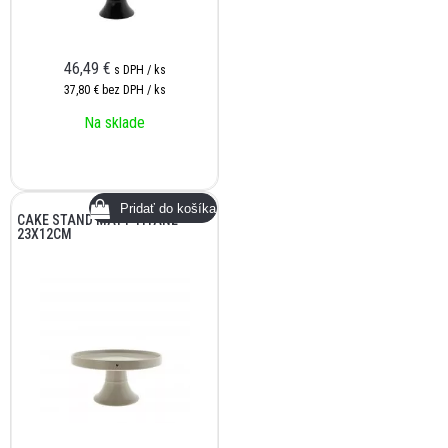
46,49
€
s DPH / ks
37,80 €
bez DPH / ks
Na sklade
CAKE STAND MATT TITANE
23X12CM