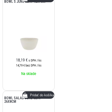
BOWL S JUNE CLAY 12X7CM
18,19
€
s DPH / ks
14,79 €
bez DPH / ks
Na sklade
BOWL SALAD JUNE CLAY
26X8CM