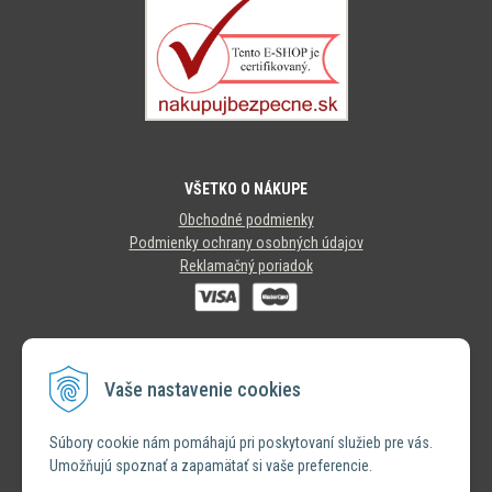
VŠETKO O NÁKUPE
Obchodné podmienky
Podmienky ochrany osobných údajov
Reklamačný poriadok
SLEDUJTE NÁS
Vaše nastavenie cookies
INSTAGRAM
Súbory cookie nám pomáhajú pri poskytovaní služieb pre vás.
Umožňujú spoznať a zapamätať si vaše preferencie.
FACEBOOK