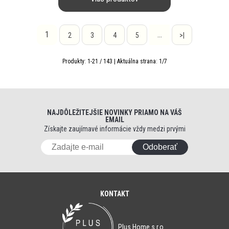
1
…
2
3
4
5
>|
Produkty:
1
-
21
/
143
| Aktuálna strana:
1
/
7
NAJDÔLEŽITEJŠIE NOVINKY PRIAMO NA VÁŠ
EMAIL
Získajte zaujímavé informácie vždy medzi prvými
Odoberať
KONTAKT
Plus Home s.r.o.