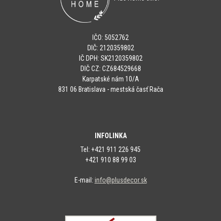
IČO: 5052762
DIČ: 2120359802
IČ DPH: SK2120359802
DIČ CZ: CZ684529668
Karpatské nám 10/A
831 06 Bratislava - mestská časť Rača
INFOLINKA
Tel: +421 911 226 945
+421 910 88 99 03
E-mail:
info@plusdecor.sk