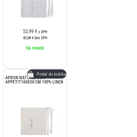
52,99
€
s DPH
43,08 €
bez DPH
Na sklade
APRON NATUREL BON
APPETIT104X50 CM 100% LINEN