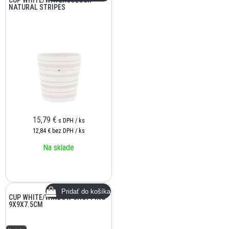
CUP WHITE/WATERCOLOUR
NATURAL STRIPES
15,79
€
s DPH / ks
12,84 €
bez DPH / ks
Na sklade
CUP WHITE/WINDOW SHOPPING
9X9X7.5CM