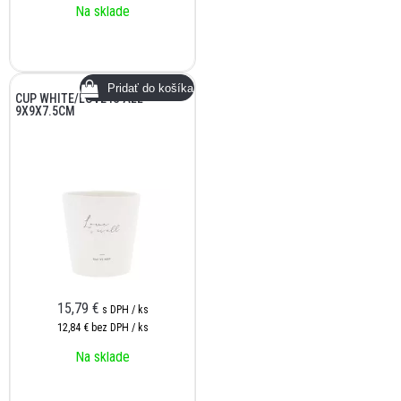
Na sklade
CUP WHITE/LOVE IS ALL
9X9X7.5CM
15,79
€
s DPH / ks
12,84 €
bez DPH / ks
Na sklade