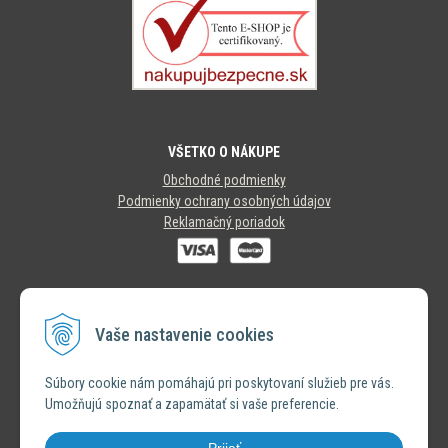
VŠETKO O NÁKUPE
Obchodné podmienky
Podmienky ochrany osobných údajov
Reklamačný poriadok
SLEDUJTE NÁS
Vaše nastavenie cookies
INSTAGRAM
Súbory cookie nám pomáhajú pri poskytovaní služieb pre vás.
Umožňujú spoznať a zapamätať si vaše preferencie.
FACEBOOK