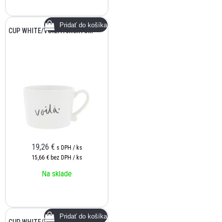
CUP WHITE/VOILA10X8X7CM
19,26
€
s DPH / ks
15,66 €
bez DPH / ks
Na sklade