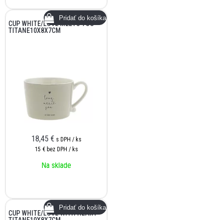
CUP WHITE/LOVE MEETS YOU
TITANE10X8X7CM
18,45
€
s DPH / ks
15 €
bez DPH / ks
Na sklade
CUP WHITE/LOVE WITH HEART