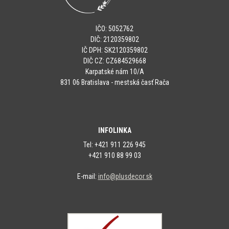
IČO: 5052762
DIČ: 2120359802
IČ DPH: SK2120359802
DIČ CZ: CZ684529668
Karpatské nám 10/A
831 06 Bratislava - mestská časť Rača
INFOLINKA
Tel: +421 911 226 945
+421 910 88 99 03
E-mail:
info@plusdecor.sk