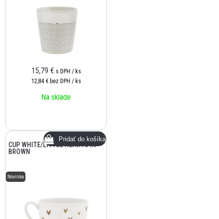
15,79
€
s DPH / ks
12,84 €
bez DPH / ks
Na sklade
CUP WHITE/LITTLE HEARTS IN
BROWN
Novinka