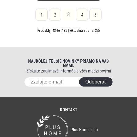
3
1
2
4
5
Produkty:
43
-
63
/
89
| Aktuálna strana:
3
/
5
NAJDÔLEŽITEJŠIE NOVINKY PRIAMO NA VÁŠ
EMAIL
Získajte zaujímavé informácie vždy medzi prvými
Odoberať
KONTAKT
Plus Home s.r.o.