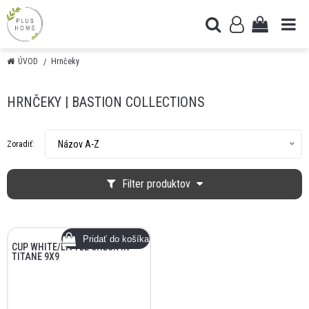
ÚVOD
Hrnčeky
HRNČEKY | BASTION COLLECTIONS
Názov A-Z
Zoradiť:
Filter produktov
CUP WHITE/LITTLE CHECK IN
TITANE 9X9