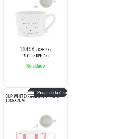
18,45
€
s DPH / ks
15 €
bez DPH / ks
Na sklade
CUP WHITE/ROSE BIG STRIPE
10X8X7CM