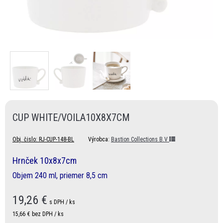
CUP WHITE/VOILA10X8X7CM
Obj. čislo:
RJ-CUP-148-BL
Výrobca:
Bastion Collections B.V
Hrnček 10x8x7cm
Objem 240 ml, priemer 8,5 cm
19,26
€
s DPH / ks
15,66 €
bez DPH / ks