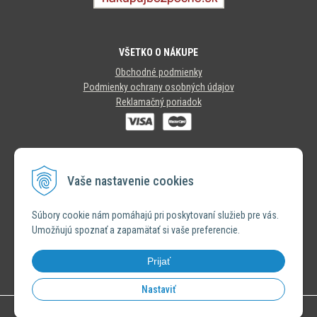
VŠETKO O NÁKUPE
Obchodné podmienky
Podmienky ochrany osobných údajov
Reklamačný poriadok
SLEDUJTE NÁS
Vaše nastavenie cookies
INSTAGRAM
Súbory cookie nám pomáhajú pri poskytovaní služieb pre vás.
Umožňujú spoznať a zapamätať si vaše preferencie.
FACEBOOK
Prijať
Nastaviť
© 2026 Výhradný distribútor značky Bastion Collections •
NextShop
&
e-shop Pohoda