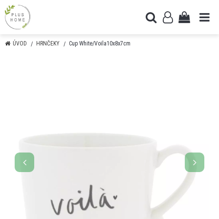
ÚVOD
HRNČEKY
Cup White/Voila10x8x7cm