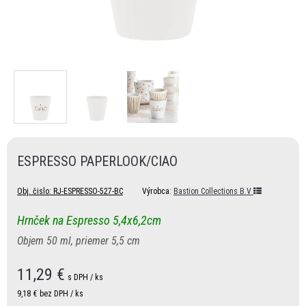
ESPRESSO PAPERLOOK/CIAO
Obj. čislo:
RJ-ESPRESSO-527-BC
Výrobca:
Bastion Collections B.V
Hrnček na Espresso 5,4x6,2cm
Objem 50 ml, priemer 5,5 cm
11,29
€
s DPH / ks
9,18 €
bez DPH / ks