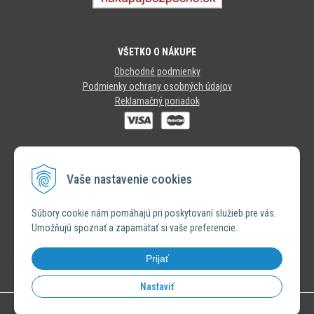
VŠETKO O NÁKUPE
Obchodné podmienky
Podmienky ochrany osobných údajov
Reklamačný poriadok
SLEDUJTE NÁS
Vaše nastavenie cookies
INSTAGRAM
Súbory cookie nám pomáhajú pri poskytovaní služieb pre vás.
Umožňujú spoznať a zapamätať si vaše preferencie.
FACEBOOK
Prijať
Nastaviť
© 2026 Výhradný distribútor značky Bastion Collections •
NextShop
&
e-shop Pohoda