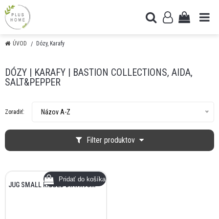
ÚVOD
Dózy, Karafy
DÓZY | KARAFY | BASTION COLLECTIONS, AIDA,
SALT&PEPPER
Názov A-Z
Zoradiť:
Filter produktov
JUG SMALL RIBBED DIA7X9CM