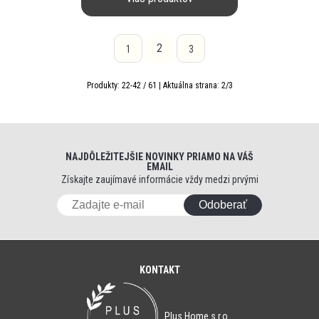
2
1
3
Produkty:
22
-
42
/
61
| Aktuálna strana:
2
/
3
NAJDÔLEŽITEJŠIE NOVINKY PRIAMO NA VÁŠ
EMAIL
Získajte zaujímavé informácie vždy medzi prvými
Odoberať
KONTAKT
Plus Home s.r.o.