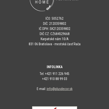
IČO: 5052762
DIČ: 2120359802
IČ DPH: SK2120359802
DIČ CZ: CZ684529668
Karpatské nám 10/A
831 06 Bratislava - mestská časť Rača
INFOLINKA
Tel: +421 911 226 945
+421 910 88 99 03
E-mail:
info@plusdecor.sk