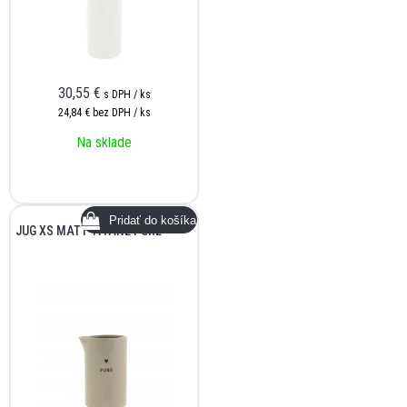
30,55
€
s DPH / ks
24,84 €
bez DPH / ks
Na sklade
JUG XS MATT TITANE PURE