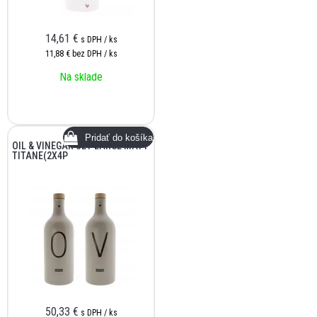
14,61
€
s DPH / ks
11,88 €
bez DPH / ks
Na sklade
OIL & VINEGAR SET LARGE MATT
TITANE(2X4P
50,33
€
s DPH / ks