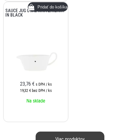
SAUCE JUG OVAL WHITE/HEART
IN BLACK
23,76
€
s DPH / ks
19,32 €
bez DPH / ks
Na sklade
Viac produktov