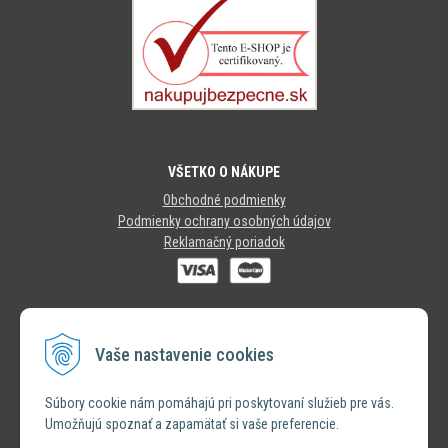
VŠETKO O NÁKUPE
Obchodné podmienky
Podmienky ochrany osobných údajov
Reklamačný poriadok
SLEDUJTE NÁS
Vaše nastavenie cookies
INSTAGRAM
Súbory cookie nám pomáhajú pri poskytovaní služieb pre vás.
Umožňujú spoznať a zapamätať si vaše preferencie.
FACEBOOK