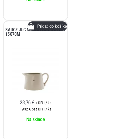
SAUCE JUG MATT TITANE HEART
15X7CM
23,76
€
s DPH / ks
19,32 €
bez DPH / ks
Na sklade