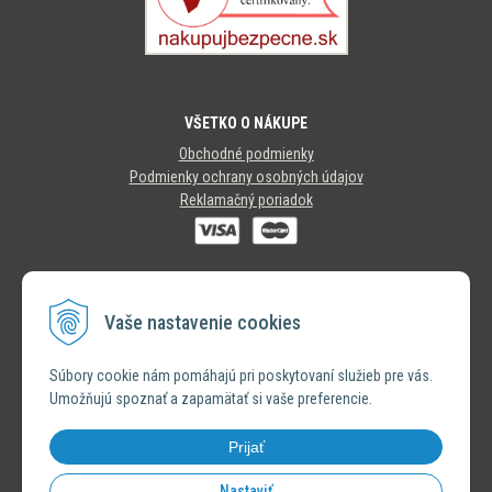
VŠETKO O NÁKUPE
Obchodné podmienky
Podmienky ochrany osobných údajov
Reklamačný poriadok
SLEDUJTE NÁS
Vaše nastavenie cookies
INSTAGRAM
Súbory cookie nám pomáhajú pri poskytovaní služieb pre vás.
Umožňujú spoznať a zapamätať si vaše preferencie.
FACEBOOK
Prijať
Nastaviť