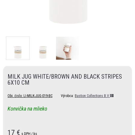
MILK JUG WHITE/BROWN AND BLACK STRIPES
6X10 CM
Obj. čislo:
LI-MILK-JUG-019-BC
Výrobca:
Bastion Collections B.V
Konvička na mlieko
17
€
s DPH / ks