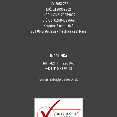
IČO: 5052762
DIČ: 2120359802
IČ DPH: SK2120359802
DIČ CZ: CZ684529668
Karpatské nám 10/A
831 06 Bratislava - mestská časť Rača
INFOLINKA
Tel: +421 911 226 945
+421 910 88 99 03
E-mail:
info@plusdecor.sk