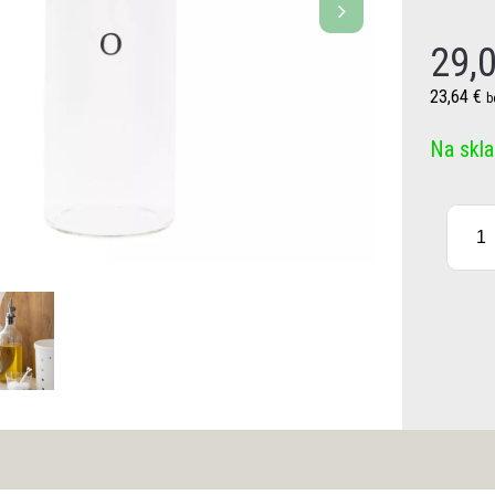
29,
23,64 €
b
Na skl