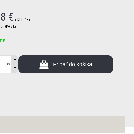
08
€
s DPH / ks
ez DPH / ks
ade
Pridať do košíka
ks