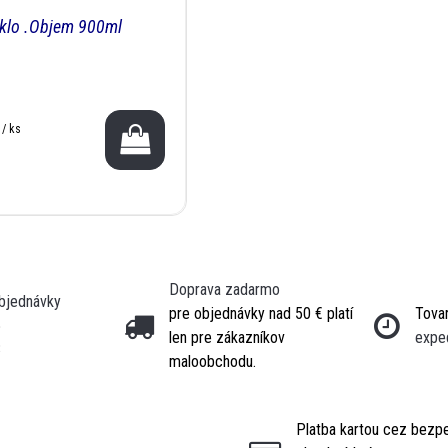
sklo .Objem 900ml
 / ks
Doprava zadarmo
objednávky
pre objednávky nad 50 € platí
Tovar
5
len pre zákazníkov
expe
3
maloobchodu.
Platba kartou cez bezp