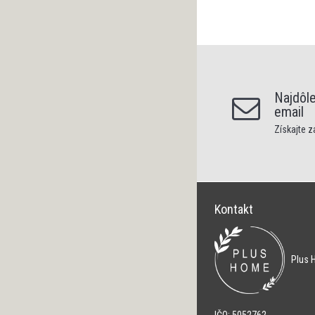
Najdôle
email
Získajte 
Kontakt
Plus H