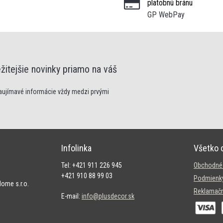
platobnú bránu
GP WebPay
žitejšie novinky priamo na váš
zaujímavé informácie vždy medzi prvými
Infolinka
Všetko 
Tel: +421 911 226 945
Obchodné
+421 910 88 99 03
Podmienky
ome s.r.o.
Reklamačn
E-mail:
info@plusdecor.sk