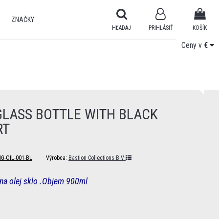
ZNAČKY
HĽADAJ
PRIHLÁSIŤ
KOŠÍK
Ceny v
Ceny v
€
€
GLASS BOTTLE WITH BLACK
RT
G-OIL-001-BL
Výrobca:
Bastion Collections B.V
na olej sklo .Objem 900ml