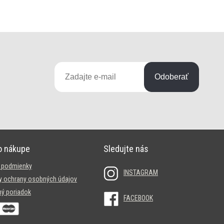
Odoberať
o nákupe
Sledujte nás
 podmienky
INSTAGRAM
 ochrany osobných údajov
ý poriadok
FACEBOOK