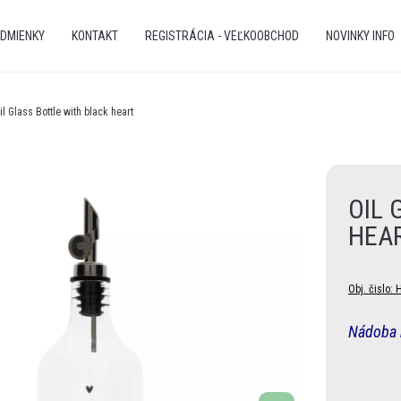
DMIENKY
KONTAKT
REGISTRÁCIA - VEĽKOOBCHOD
NOVINKY INFO
il Glass Bottle with black heart
OIL 
HEA
Obj. čislo:
H
Nádoba 