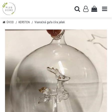
ÚVOD
KERSTEN
Vianočná guľa číra jeleň