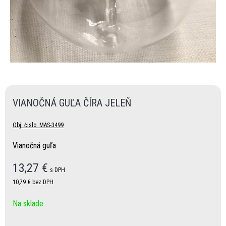
VIANOČNÁ GUĽA ČÍRA JELEŇ
Obj. čislo:
MAS-3499
Vianočná guľa
13,27
€
s DPH
10,79 €
bez DPH
Na sklade