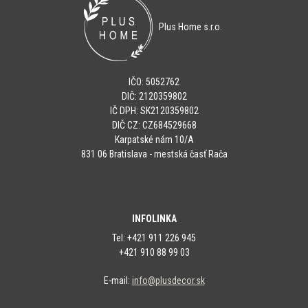
Plus Home s.r.o.
IČO: 5052762
DIČ: 2120359802
IČ DPH: SK2120359802
DIČ CZ: CZ684529668
Karpatské nám 10/A
831 06 Bratislava - mestská časť Rača
INFOLINKA
Tel: +421 911 226 945
+421 910 88 99 03
E-mail:
info@plusdecor.sk