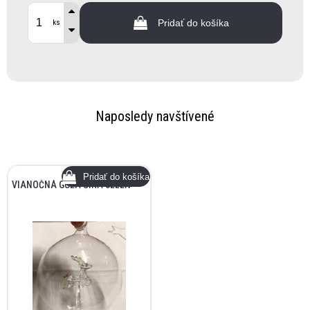
Pridať do košíka
ks
Naposledy navštívené
VIANOČNÁ GUĽA ČÍRA JELEŇ