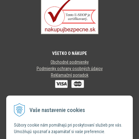
VŠETKO O NÁKUPE
Obchodné podmienky
Podmienky ochrany osobných údajov
Reklamačný poriadok
SLEDUJTE NÁS
Vaše nastavenie cookies
INSTAGRAM
Súbory cookie nám pomáhajú pri poskytovaní služieb pre vás.
Umožňujú spoznať a zapamätať si vaše preferencie.
FACEBOOK