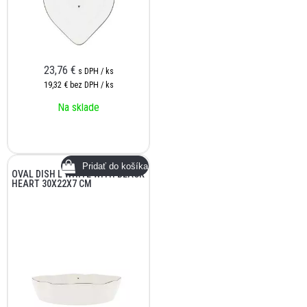
23,76
€
s DPH / ks
19,32 €
bez DPH / ks
Na sklade
OVAL DISH L WHITE WITH BLACK
HEART 30X22X7 CM