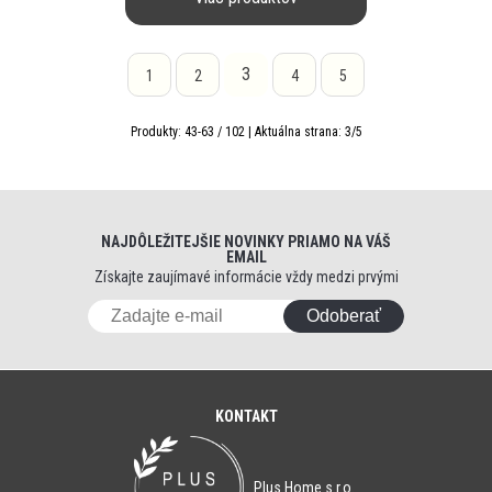
3
1
2
4
5
Produkty:
43
-
63
/
102
| Aktuálna strana:
3
/
5
NAJDÔLEŽITEJŠIE NOVINKY PRIAMO NA VÁŠ
EMAIL
Získajte zaujímavé informácie vždy medzi prvými
Odoberať
KONTAKT
Plus Home s.r.o.