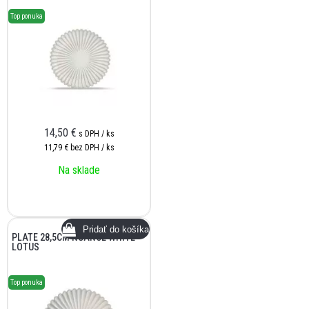
Top ponuka
14,50
€
s DPH / ks
11,79 €
bez DPH / ks
Na sklade
PLATE 28,5CM NUANCE WHITE
LOTUS
Top ponuka