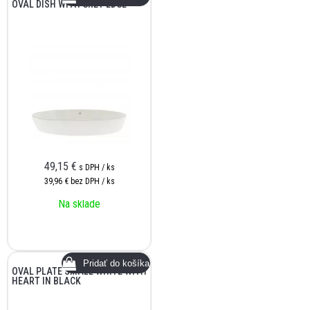
OVAL DISH WITH GREY EDGE
49,15
€
s DPH / ks
39,96 €
bez DPH / ks
Na sklade
OVAL PLATE SMALL WHITE WITH
HEART IN BLACK