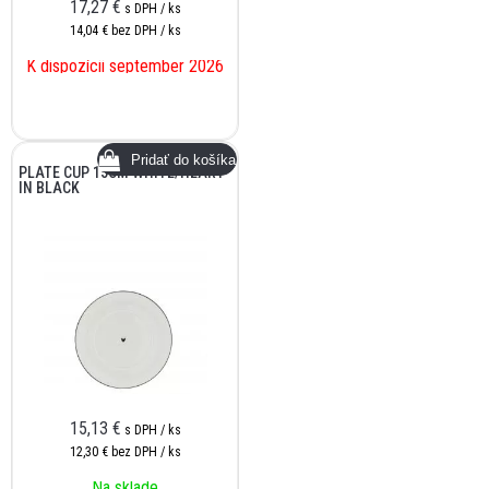
17,27
€
s DPH / ks
14,04 €
bez DPH / ks
K dispozícii september 2026
PLATE CUP 15CM WHITE/HEART
IN BLACK
15,13
€
s DPH / ks
12,30 €
bez DPH / ks
Na sklade