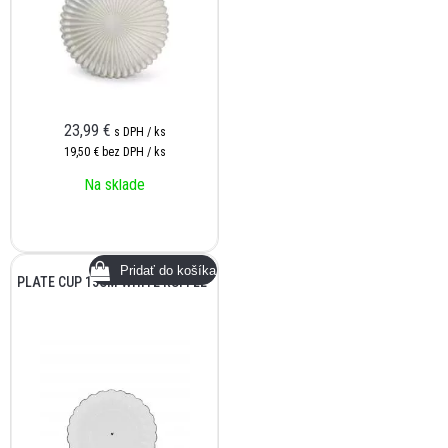
23,99
€
s DPH / ks
19,50 €
bez DPH / ks
Na sklade
PLATE CUP 15CM WHITE RUFFLE