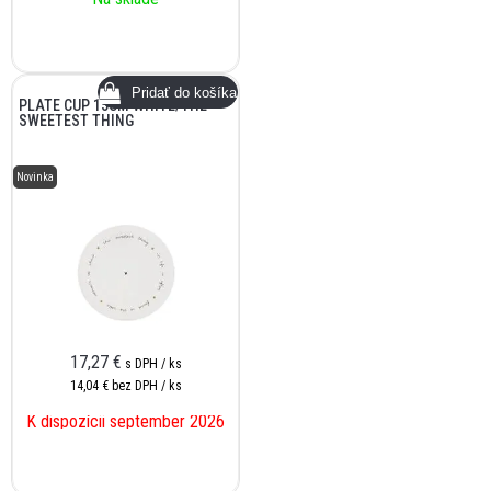
PLATE CUP 15CM WHITE/THE
SWEETEST THING
Novinka
17,27
€
s DPH / ks
14,04 €
bez DPH / ks
K dispozícii september 2026