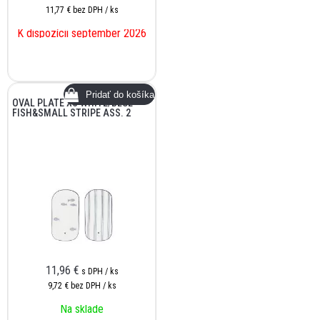
11,77 €
bez DPH / ks
K dispozícii september 2026
OVAL PLATE XS WHITE/BLUE
FISH&SMALL STRIPE ASS. 2
11,96
€
s DPH / ks
9,72 €
bez DPH / ks
Na sklade