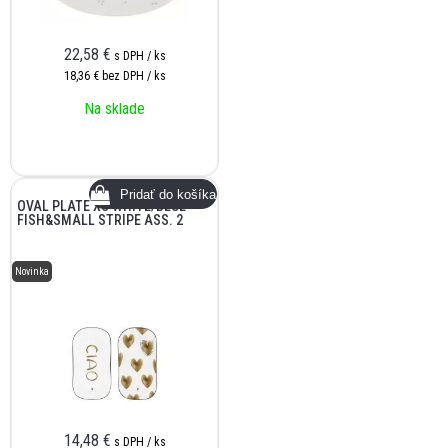
22,58
€
s DPH / ks
18,36 €
bez DPH / ks
Na sklade
OVAL PLATE XS WHITE/BLUE
FISH&SMALL STRIPE ASS. 2
Novinka
14,48
€
s DPH / ks