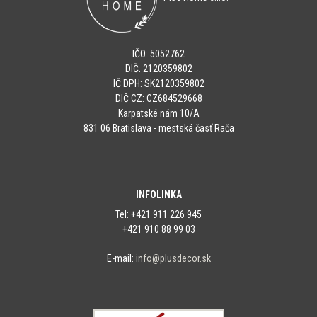
IČO: 5052762
DIČ: 2120359802
IČ DPH: SK2120359802
DIČ CZ: CZ684529668
Karpatské nám 10/A
831 06 Bratislava - mestská časť Rača
INFOLINKA
Tel: +421 911 226 945
+421 910 88 99 03
E-mail:
info@plusdecor.sk