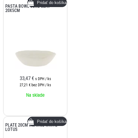
PASTA BOWL JUNE CLAY
20X5CM
33,47
€
s DPH / ks
27,21 €
bez DPH / ks
Na sklade
PLATE 20CM NUANCE WHITE
LOTUS