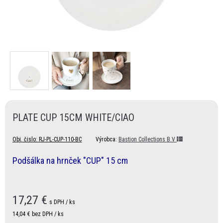
PLATE CUP 15CM WHITE/CIAO
Obj. čislo:
RJ-PL-CUP-110-BC
Výrobca:
Bastion Collections B.V
Podšálka na hrnček "CUP" 15 cm
17,27
€
s DPH / ks
14,04 €
bez DPH / ks