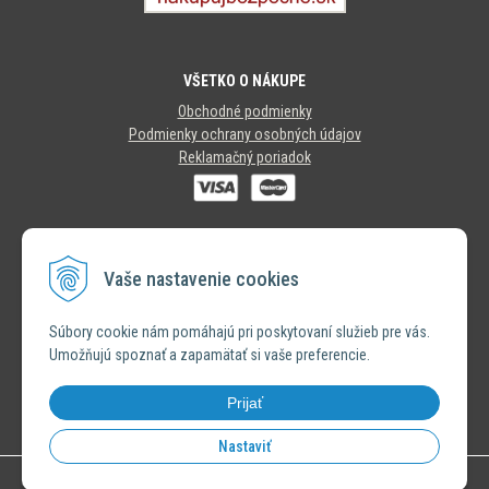
VŠETKO O NÁKUPE
Obchodné podmienky
Podmienky ochrany osobných údajov
Reklamačný poriadok
SLEDUJTE NÁS
Vaše nastavenie cookies
INSTAGRAM
Súbory cookie nám pomáhajú pri poskytovaní služieb pre vás.
Umožňujú spoznať a zapamätať si vaše preferencie.
FACEBOOK
Prijať
Nastaviť
© 2026 Výhradný distribútor značky Bastion Collections •
NextShop
&
e-shop Pohoda