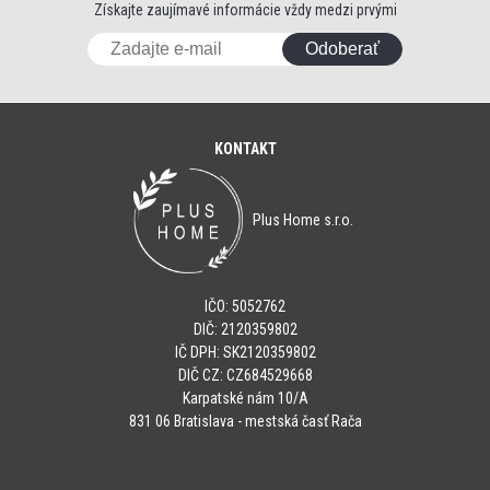
Získajte zaujímavé informácie vždy medzi prvými
Odoberať
KONTAKT
Plus Home s.r.o.
IČO: 5052762
DIČ: 2120359802
IČ DPH: SK2120359802
DIČ CZ: CZ684529668
Karpatské nám 10/A
831 06 Bratislava - mestská časť Rača