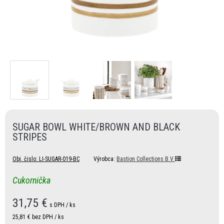
SUGAR BOWL WHITE/BROWN AND BLACK
STRIPES
Obj. čislo:
LI-SUGAR-019-BC
Výrobca:
Bastion Collections B.V
Cukornička
31,75
€
s DPH / ks
25,81 €
bez DPH / ks