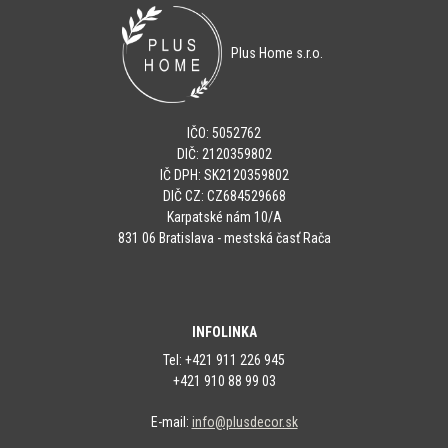
Plus Home s.r.o.
IČO: 5052762
DIČ: 2120359802
IČ DPH: SK2120359802
DIČ CZ: CZ684529668
Karpatské nám 10/A
831 06 Bratislava - mestská časť Rača
INFOLINKA
Tel: +421 911 226 945
+421 910 88 99 03
E-mail:
info@plusdecor.sk