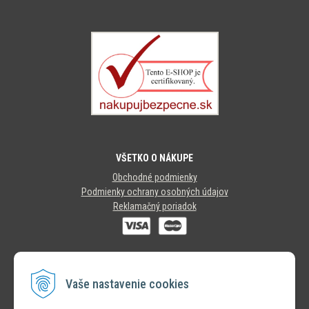
VŠETKO O NÁKUPE
Obchodné podmienky
Podmienky ochrany osobných údajov
Reklamačný poriadok
SLEDUJTE NÁS
Vaše nastavenie cookies
INSTAGRAM