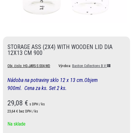
STORAGE ASS (2X4) WITH WOODEN LID DIA
12X13 CM 900
Obj. čislo:
HG-JARS-S 004-WD
Výrobca:
Bastion Collections B.V
Nádoba na potraviny sklo 12 x 13 cm.Objem
900ml.
Cena za ks. Set 2 ks.
29,08
€
s DPH / ks
23,64 €
bez DPH / ks
Na sklade