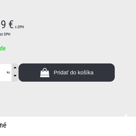
39
€
s DPH
ez DPH
ade
Pridať do košíka
ks
né