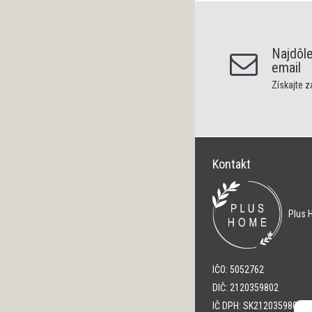
Najdôle
email
Získajte 
Kontakt
Plus H
IČO: 5052762
DIČ: 2120359802
IČ DPH: SK2120359802