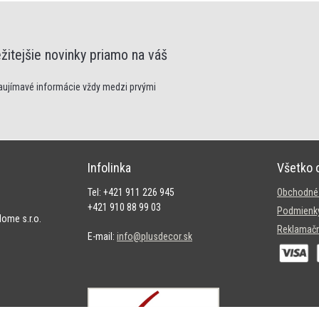
žitejšie novinky priamo na váš
zaujímavé informácie vždy medzi prvými
Infolinka
Všetko 
Tel: +421 911 226 945
Obchodné
+421 910 88 99 03
Podmienky
ome s.r.o.
Reklamačn
E-mail:
info@plusdecor.sk