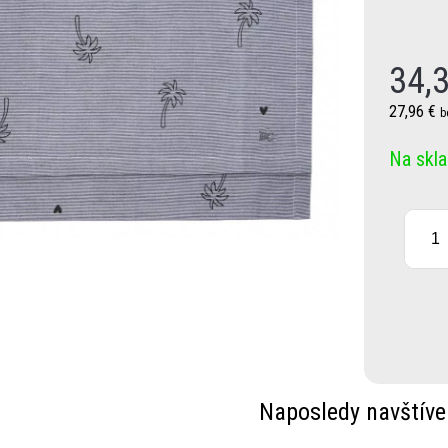
34,
27,96 €
b
Na skl
Naposledy navštíve