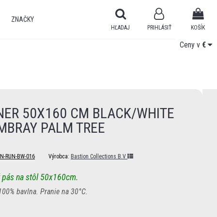
ZNAČKY
HĽADAJ
PRIHLÁSIŤ
KOŠÍK
Ceny v
Ceny v
€
€
NER 50X160 CM BLACK/WHITE
MBRAY PALM TREE
N-RUN-BW-016
Výrobca:
Bastion Collections B.V
 pás na stôl 50x160cm.
100% bavlna. Pranie na 30°C.