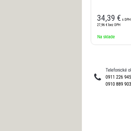
34,39 €
s DPH
27,96 €
bez DPH
Na sklade
Telefonické 
0911 226 94
0910 889 90