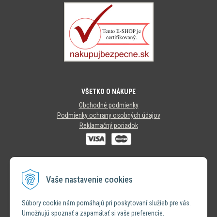
VŠETKO O NÁKUPE
Obchodné podmienky
Podmienky ochrany osobných údajov
Reklamačný poriadok
SLEDUJTE NÁS
Vaše nastavenie cookies
INSTAGRAM
Súbory cookie nám pomáhajú pri poskytovaní služieb pre vás.
Umožňujú spoznať a zapamätať si vaše preferencie.