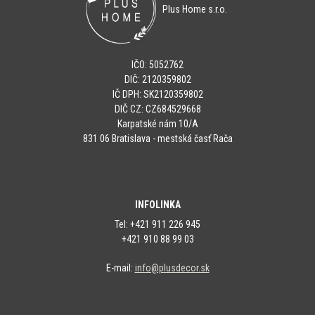
Plus Home s.r.o.
IČO: 5052762
DIČ: 2120359802
IČ DPH: SK2120359802
DIČ CZ: CZ684529668
Karpatské nám 10/A
831 06 Bratislava - mestská časť Rača
INFOLINKA
Tel: +421 911 226 945
+421 910 88 99 03
E-mail:
info@plusdecor.sk