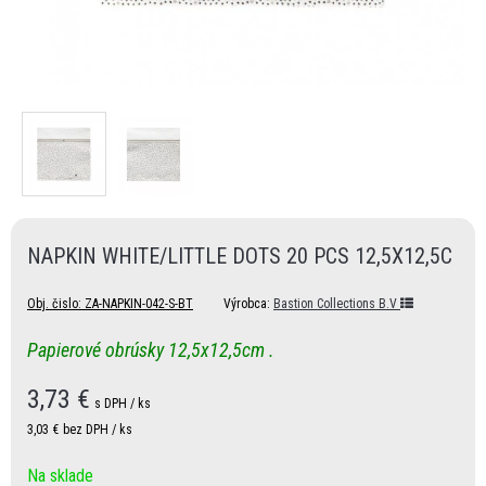
NAPKIN WHITE/LITTLE DOTS 20 PCS 12,5X12,5C
Obj. čislo:
ZA-NAPKIN-042-S-BT
Výrobca:
Bastion Collections B.V
Papierové obrúsky 12,5x12,5cm .
3,73
€
s DPH / ks
3,03 €
bez DPH / ks
Na sklade