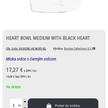
HEART BOWL MEDIUM WITH BLACK HEART
Obj. čislo:
HG-BOWL-HE-M-001-BL
Výrobca:
Bastion Collections B.V
Miska srdce s čierným srdcom
17,27
€
s DPH / ks
14,04 €
bez DPH / ks
Na sklade
Pridať do košíka
ks