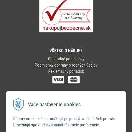
VŠETKO O NÁKUPE
Obchodné podmienky
Podmienky ochrany osobných údajov
Reklamačný poriadok
SLEDUJTE NÁS
Vaše nastavenie cookies
INSTAGRAM
Súbory cookie nám pomáhajú pri poskytovaní služieb pre vás.
Umožňujú spoznať a zapamätať si vaše preferencie.
FACEBOOK