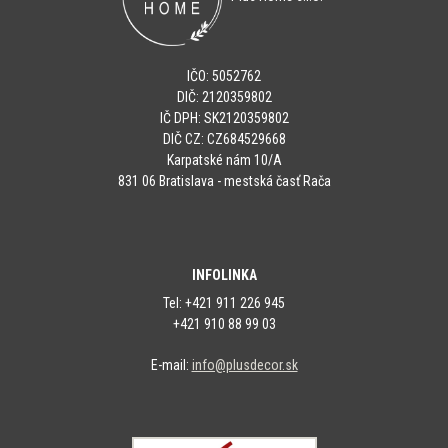
IČO: 5052762
DIČ: 2120359802
IČ DPH: SK2120359802
DIČ CZ: CZ684529668
Karpatské nám 10/A
831 06 Bratislava - mestská časť Rača
INFOLINKA
Tel: +421 911 226 945
+421 910 88 99 03
E-mail:
info@plusdecor.sk