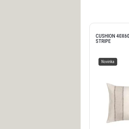
CUSHION 40X6
STRIPE
Novinka