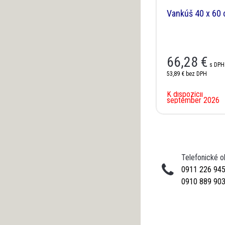
Vankúš 40 x 60 
66,28 €
s DPH
53,89 €
bez DPH
K dispozícii
september 2026
Telefonické 
0911 226 94
0910 889 90