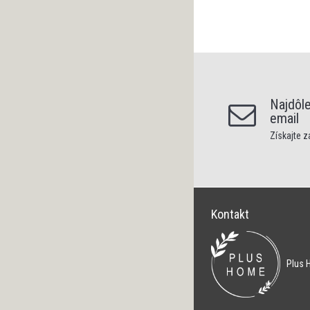
Najdôle
email
Získajte 
Kontakt
Plus H