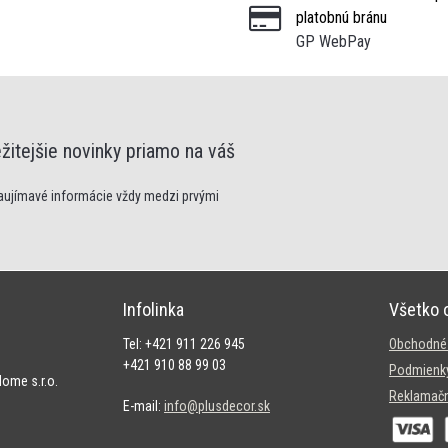
platobnú bránu
GP WebPay
žitejšie novinky priamo na váš
zaujímavé informácie vždy medzi prvými
Infolinka
Všetko 
Tel: +421 911 226 945
Obchodné
+421 910 88 99 03
Podmienky
ome s.r.o.
Reklamačn
E-mail:
info@plusdecor.sk