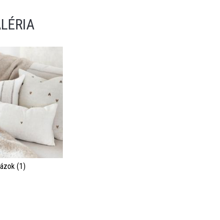
LÉRIA
ázok (1)