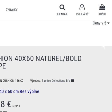
ZNAČKY
HĽADAJ
PRIHLÁSIŤ
KOŠÍK
Ceny v
Ceny v
€
€
HION 40X60 NATUREL/BOLD
PE
N-CUSHION-166-CC
Výrobca:
Bastion Collections B.V
40 x 60 cm.Bez výplne
28
€
s DPH