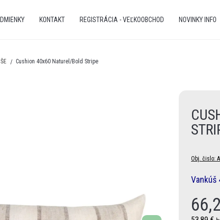
DMIENKY
KONTAKT
REGISTRÁCIA - VEĽKOOBCHOD
NOVINKY INFO
ÚŠE
Cushion 40x60 Naturel/Bold Stripe
CUS
STRI
Obj. čislo:
A
Vankúš 
66,
53,89 €