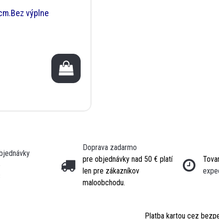
cm.Bez výplne
Doprava zadarmo
objednávky
pre objednávky nad 50 € platí
Tovar
5
len pre zákazníkov
expe
3
maloobchodu.
Platba kartou cez bezp