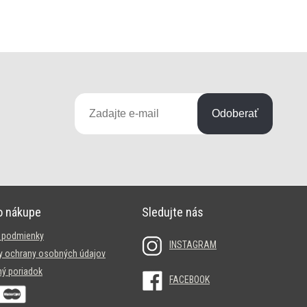
Odoberať
o nákupe
Sledujte nás
 podmienky
INSTAGRAM
 ochrany osobných údajov
ý poriadok
FACEBOOK