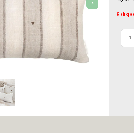
b
K dispo