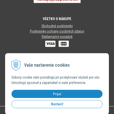
VŠETKO O NÁKUPE
Obchodné podmienky
Podmienky ochrany osobných údajov
Reklamačný poriadok
SLEDUJTE NÁS
Vaše nastavenie cookies
INSTAGRAM
Súbory cookie nám pomáhajú pri poskytovaní služieb pre vás.
Umožňujú spoznať a zapamätať si vaše preferencie.
FACEBOOK
Prijať
Nastaviť
© 2026 Výhradný distribútor značky Bastion Collections •
NextShop
&
e-shop Pohoda