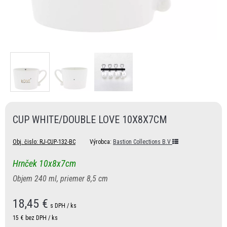
CUP WHITE/DOUBLE LOVE 10X8X7CM
Obj. čislo:
RJ-CUP-132-BC
Výrobca:
Bastion Collections B.V
Hrnček 10x8x7cm
Objem 240 ml, priemer 8,5 cm
18,45
€
s DPH / ks
15 €
bez DPH / ks