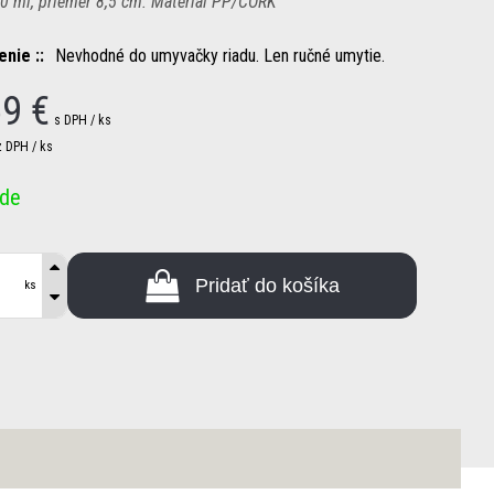
0 ml, priemer 8,5 cm. Materiál PP/CORK
nie :
Nevhodné do umyvačky riadu. Len ručné umytie.
59
€
s DPH / ks
 DPH / ks
ade
Pridať do košíka
ks