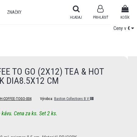
ZNAČKY
HĽADAJ
PRIHLÁSIŤ
KOŠÍK
Ceny v
Ceny v
€
€
EE TO GO (2X12) TEA & HOT
K DIA8.5X12 CM
PH-COFFEE-TOGO-004
Výrobca:
Bastion Collections B.V
 kávu. Cena za ks. Set 2 ks.