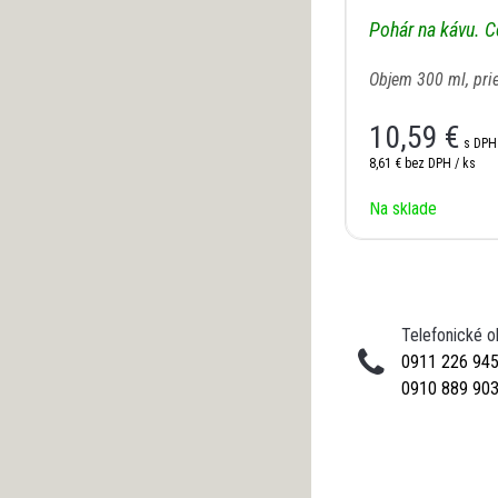
Pohár na kávu. C
Objem 300 ml, pri
PP/CORK
10,59 €
s DPH
8,61 €
bez DPH / ks
Na sklade
Telefonické 
0911 226 94
0910 889 90