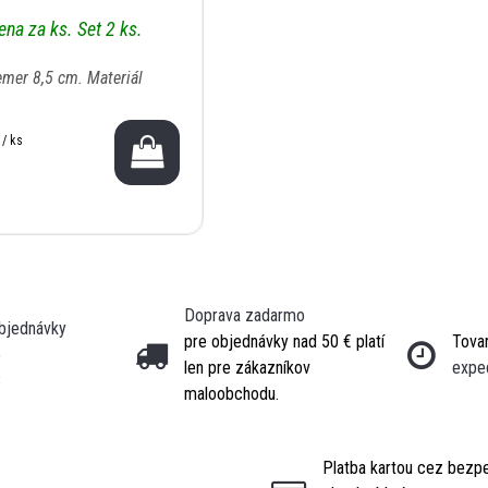
ena za ks. Set 2 ks.
emer 8,5 cm. Materiál
 / ks
Doprava zadarmo
objednávky
pre objednávky nad 50 € platí
Tovar
5
len pre zákazníkov
expe
3
maloobchodu.
Platba kartou cez bezp