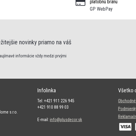
platobnú bránu
GP WebPay
žitejšie novinky priamo na váš
zaujímavé informácie vždy medzi prvými
Infolinka
Všetko 
Tel: +421 911 226 945
Obchodné
+421 910 88 99 03
Podmienky
ome s.r.o.
Reklamačn
E-mail:
info@plusdecor.sk