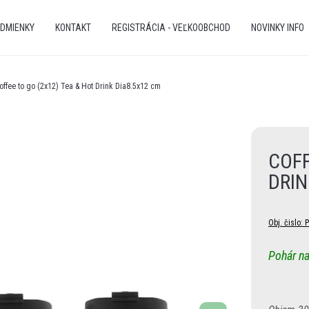
DMIENKY
KONTAKT
REGISTRÁCIA - VEĽKOOBCHOD
NOVINKY INFO
offee to go (2x12) Tea & Hot Drink Dia8.5x12 cm
COFF
DRIN
Obj. čislo:
Pohár na