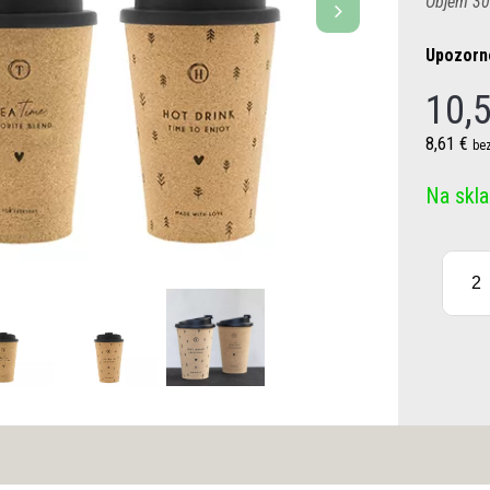
Objem 30
Upozorne
10,
8,61 €
bez
Na skl