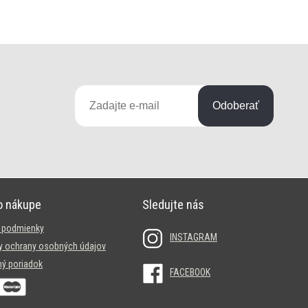
Odoberať
o nákupe
Sledujte nás
 podmienky
INSTAGRAM
 ochrany osobných údajov
ý poriadok
FACEBOOK