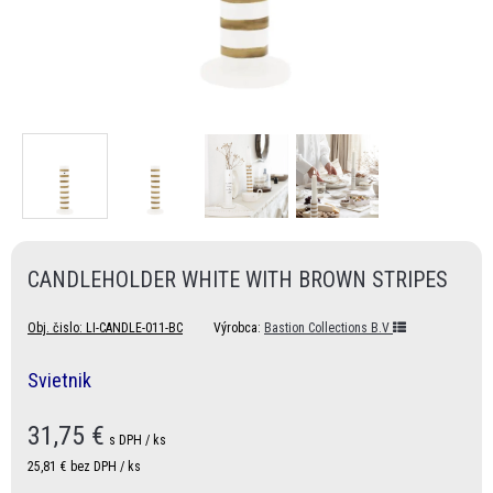
CANDLEHOLDER WHITE WITH BROWN STRIPES
Obj. čislo:
LI-CANDLE-011-BC
Výrobca:
Bastion Collections B.V
Svietnik
31,75
€
s DPH / ks
25,81 €
bez DPH / ks