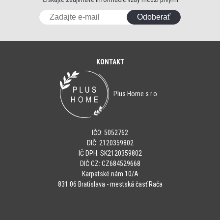
Odoberať
KONTAKT
Plus Home s.r.o.
IČO: 5052762
DIČ: 2120359802
IČ DPH: SK2120359802
DIČ CZ: CZ684529668
Karpatské nám 10/A
831 06 Bratislava - mestská časť Rača