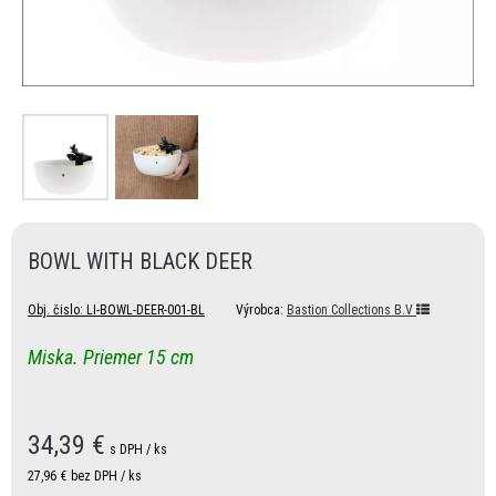
BOWL WITH BLACK DEER
Obj. čislo:
LI-BOWL-DEER-001-BL
Výrobca:
Bastion Collections B.V
Miska. Priemer 15 cm
34,39
€
s DPH / ks
27,96 €
bez DPH / ks