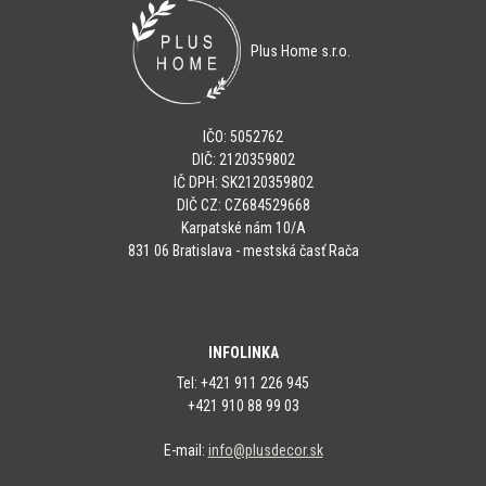
Plus Home s.r.o.
IČO: 5052762
DIČ: 2120359802
IČ DPH: SK2120359802
DIČ CZ: CZ684529668
Karpatské nám 10/A
831 06 Bratislava - mestská časť Rača
INFOLINKA
Tel: +421 911 226 945
+421 910 88 99 03
E-mail:
info@plusdecor.sk