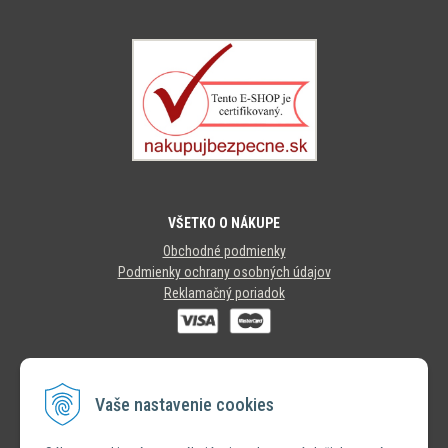
VŠETKO O NÁKUPE
Obchodné podmienky
Podmienky ochrany osobných údajov
Reklamačný poriadok
SLEDUJTE NÁS
Vaše nastavenie cookies
INSTAGRAM