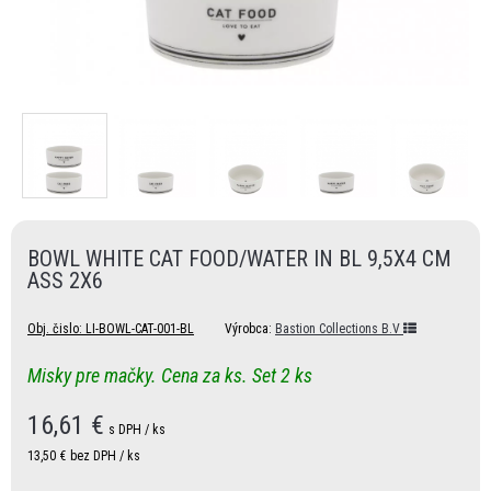
BOWL WHITE CAT FOOD/WATER IN BL 9,5X4 CM
ASS 2X6
Obj. čislo:
LI-BOWL-CAT-001-BL
Výrobca:
Bastion Collections B.V
Misky pre mačky. Cena za ks. Set 2 ks
16,61
€
s DPH / ks
13,50 €
bez DPH / ks