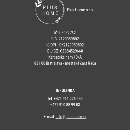
Plus Home s.r.o.
IČO: 5052762
DIČ: 2120359802
IČ DPH: SK2120359802
DIČ CZ: CZ684529668
Karpatské nám 10/A
831 06 Bratislava - mestská časť Rača
INFOLINKA
Tel: +421 911 226 945
+421 910 88 99 03
E-mail:
info@plusdecor.sk