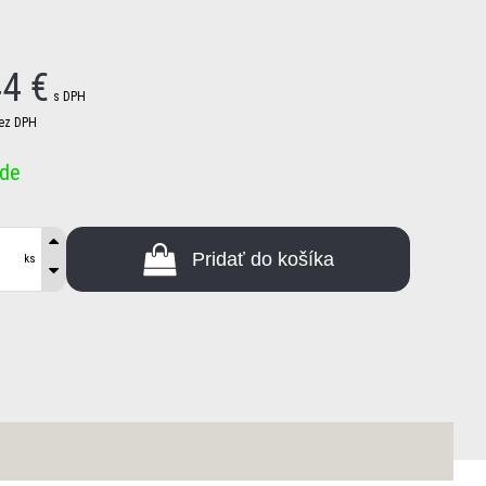
44
€
s DPH
ez DPH
ade
Pridať do košíka
ks