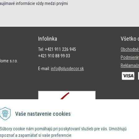
zaujímavé informácie vždy medzi prvými
Infolinka
Všetko 
Tel: +421 911 226 945
Obchodné
+421 910 88 99 03
Podmienky
ome s.r.o.
Reklamačn
E-mail:
info@plusdecor.sk
Vaše nastavenie cookies
ská časť Rača
Súbory cookie nám pomáhajú pri poskytovaní služieb pre vás. Umožňujú
spoznať a zapamätať si vaše preferencie.