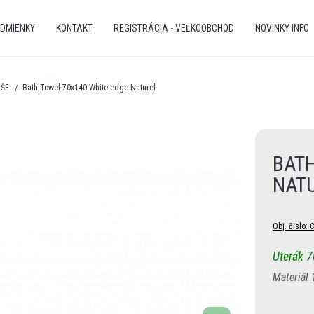
DMIENKY
KONTAKT
REGISTRÁCIA - VEĽKOOBCHOD
NOVINKY INFO
ÚŠE
Bath Towel 70x140 White edge Naturel
BATH
NAT
Obj. čislo:
C
Uterák 
Materiál 