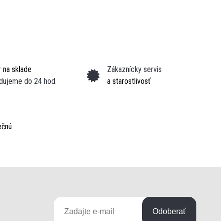
 na sklade
Zákaznícky servis
dujeme do 24 hod.
a starostlivosť
ečnú
Odoberať