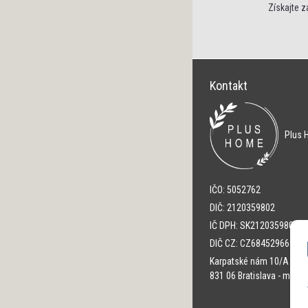
Získajte 
Kontakt
Plus H
IČO: 5052762
DIČ: 2120359802
IČ DPH: SK2120359802
DIČ CZ: CZ684529668
Karpatské nám 10/A
831 06 Bratislava - mest