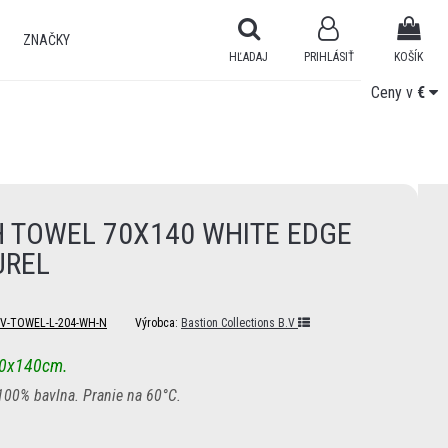
ZNAČKY
HĽADAJ
PRIHLÁSIŤ
KOŠÍK
Ceny v
Ceny v
€
€
 TOWEL 70X140 WHITE EDGE
UREL
V-TOWEL-L-204-WH-N
Výrobca:
Bastion Collections B.V
70x140cm.
100% bavlna. Pranie na 60°C.