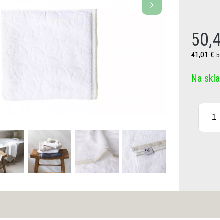
50,
41,01 €
b
Na skl