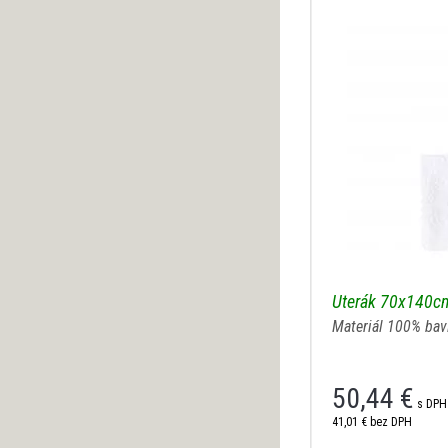
Uterák 70x140c
Materiál 100% bav
50,44 €
s DPH
41,01 €
bez DPH