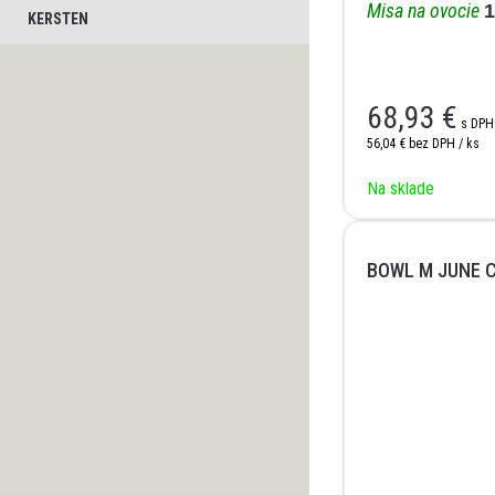
Misa na ovocie
1
KERSTEN
68,93
€
s DPH
56,04 €
bez DPH / ks
Na sklade
BOWL M JUNE 