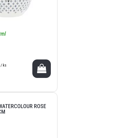
0ml
 / ks
WATERCOLOUR ROSE
CM