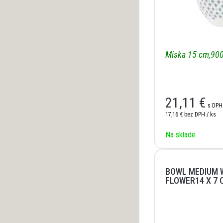
Miska 15 cm,90
21,11
€
s DPH
17,16 €
bez DPH / ks
Na sklade
BOWL MEDIUM 
FLOWER14 X 7 