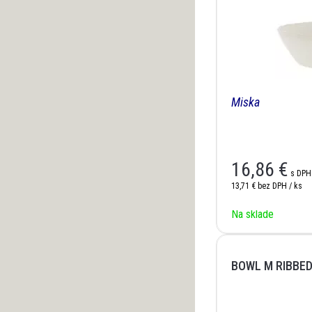
Miska
16,86
€
s DPH
13,71 €
bez DPH / ks
Na sklade
BOWL M RIBBED