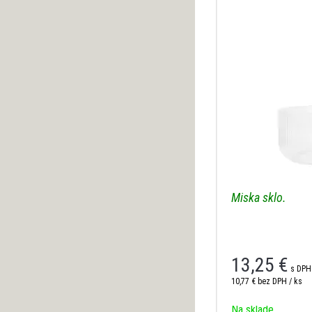
Miska sklo.
13,25
€
s DPH
10,77 €
bez DPH / ks
Na sklade