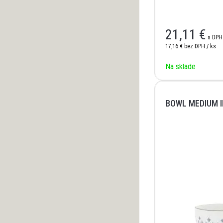
21,11
€
s DPH
17,16 €
bez DPH / ks
Na sklade
BOWL MEDIUM I